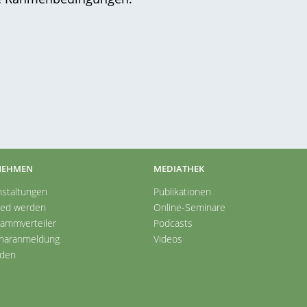
NEHMEN
MEDIATHEK
nstaltungen
Publikationen
ied werden
Online-Seminare
rammverteiler
Podcasts
naranmeldung
Videos
den