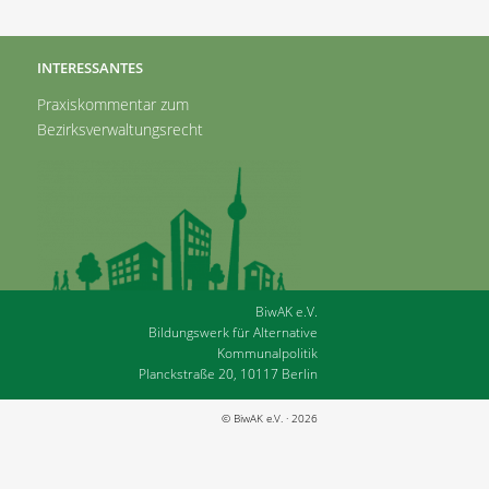
INTERESSANTES
Praxiskommentar zum
Bezirksverwaltungsrecht
BiwAK e.V.
Bildungswerk für Alternative
Kommunalpolitik
Planckstraße 20, 10117 Berlin
© BiwAK e.V. · 2026