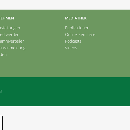
NEHMEN
MEDIATHEK
nstaltungen
Publikationen
ied werden
Online-Seminare
rammverteiler
Podcasts
naranmeldung
Videos
den
B