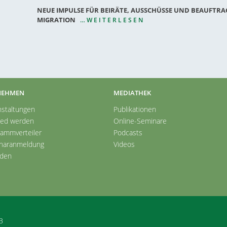
NEUE IMPULSE FÜR BEIRÄTE, AUSSCHÜSSE UND BEAUFTRA
MIGRATION
…WEITERLESEN
NEHMEN
MEDIATHEK
nstaltungen
Publikationen
ied werden
Online-Seminare
rammverteiler
Podcasts
naranmeldung
Videos
den
B